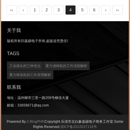
‹‹
‹
1
2
3
4
5
6
›
››
关于我
版权所有归嘉硕电子所有,盗版追究责任!
TAGS
工业插头的三种优点
重力浇铸机的工作流程解析
重力铸造机的工作原理解析
联系我
地址：温州柳市三里一路209号柳佳大厦
邮箱：33658671@qq.com
Powered By
Z-BlogPHP
,Copyright 乐清市北白象嘉硕电子商务工作室.Some
Rights Reserved.
浙ICP备2022037116号