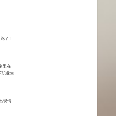
逃跑了！
奎里在
下职业生
出现情