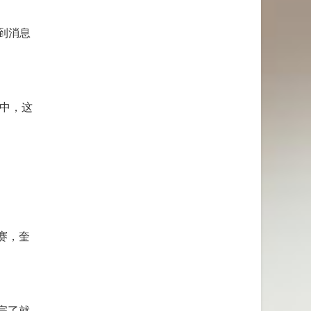
到消息
行中，这
赛，奎
完了就