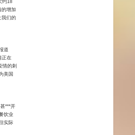
约18
情的增加
让我们的
报道
情正在
疫情的刺
为美国
***开
餐饮业
但实际