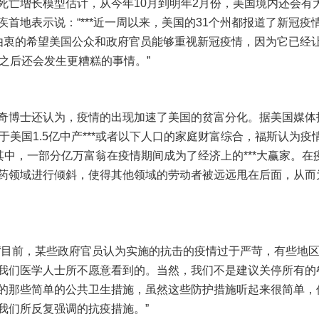
亡增长模型估计，从今年10月到明年2月份，美国境内还会有大
首地表示说：“***近一周以来，美国的31个州都报道了新冠疫
由衷的希望美国公众和政府官员能够重视新冠疫情，因为它已经
临之后还会发生更糟糕的事情。”
奇博士还认为，疫情的出现加速了美国的贫富分化。据美国媒体
美国1.5亿中产***或者以下人口的家庭财富综合，福斯认为疫
其中，一部分亿万富翁在疫情期间成为了经济上的***大赢家。在
药领域进行倾斜，使得其他领域的劳动者被远远甩在后面，从而
目前，某些政府官员认为实施的抗击的疫情过于严苛，有些地区甚
我们医学人士所不愿意看到的。当然，我们不是建议关停所有的
的那些简单的公共卫生措施，虽然这些防护措施听起来很简单，
我们所反复强调的抗疫措施。”