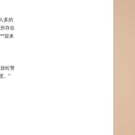
人多的
内所存在
*迎来
能放松警
度。”