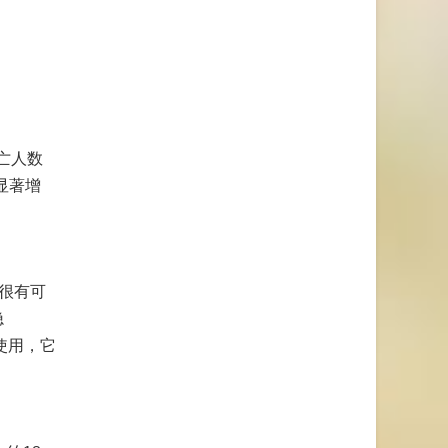
亡人数
显著增
情很有可
隐
使用，它