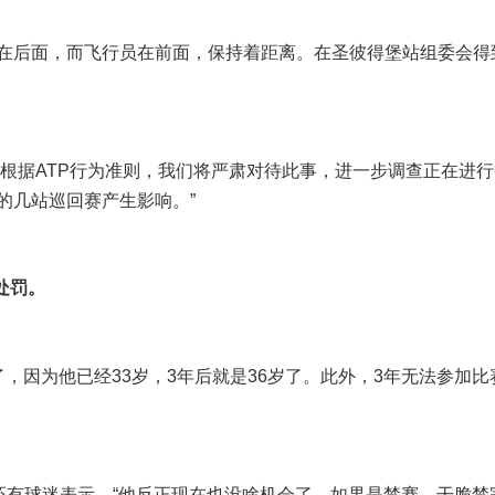
在后面，而飞行员在前面，保持着距离。在圣彼得堡站组委会得
“根据ATP行为准则，我们将严肃对待此事，进一步调查正在进
的几站巡回赛产生影响。”
处罚。
，因为他已经33岁，3年后就是36岁了。此外，3年无法参加比
还有球迷表示，“他反正现在也没啥机会了，如果是禁赛，干脆禁